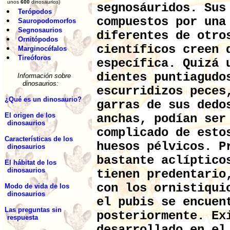
unos
600
dinosaurios)
segnosáuridos. Sus
Terópodos
compuestos por una
Sauropodomorfos
Segnosaurios
diferentes de otro
Ornitópodos
científicos creen 
Marginocéfalos
Tireóforos
específica. Quizá 
dientes puntiagudo
Información sobre
dinosaurios:
escurridizos peces
¿Qué es un dinosaurio?
garras de sus dedo
El origen de los
anchas, podían ser
dinosaurios
complicado de esto
Características de los
huesos pélvicos. P
dinosaurios
bastante aclíptico
El hábitat de los
dinosaurios
tienen predentario
con los ornistiqui
Modo de vida de los
dinosaurios
el pubis se encuen
Las preguntas sin
posteriormente. Ex
respuesta
desarrollado en el