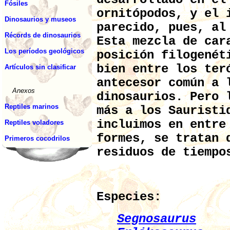
Fósiles
ornitópodos, y el 
Dinosaurios y museos
parecido, pues, al
Récords de dinosaurios
Esta mezcla de car
Los períodos geológicos
posición filogenét
bien entre los ter
Artículos sin clasificar
antecesor común a 
Anexos
dinosaurios. Pero 
Reptiles marinos
más a los Sauristi
incluimos en entre
Reptiles voladores
formes, se tratan 
Primeros cocodrilos
residuos de tiempo
Especies:
Segnosaurus