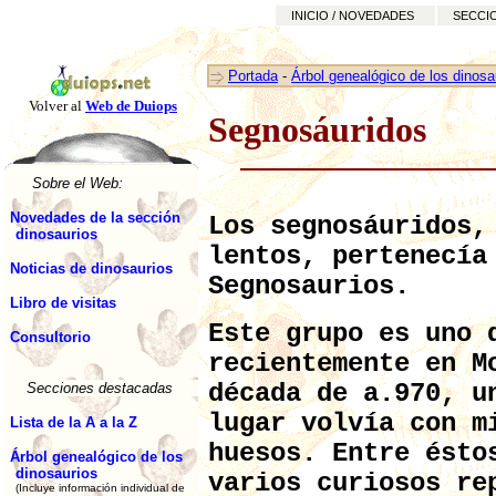
INICIO / NOVEDADES
SECCI
Portada
-
Árbol genealógico de los dinosa
Volver al
Web de Duiops
Segnosáuridos
Sobre el Web:
Novedades de la sección
Los segnosáuridos,
dinosaurios
lentos, pertenecía
Noticias de dinosaurios
Segnosaurios.
Libro de visitas
Este grupo es uno 
Consultorio
recientemente en M
década de a.970, u
Secciones destacadas
lugar volvía con m
Lista de la A a la Z
huesos. Entre ésto
Árbol genealógico de los
dinosaurios
varios curiosos re
(Incluye información individual de