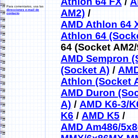
Athlon 64 FX
/
A
Para comentarios, usa las
AM2)
/
direcciones e-mail de
contacto
AMD Athlon 64 
Athlon 64 (Sock
64 (Socket AM2/
AMD Sempron (S
(Socket A)
/
AMD
Athlon (Socket 
AMD Duron (Soc
A)
/
AMD K6-3/K
K6
/
AMD K5
/
AMD Am486/5x8