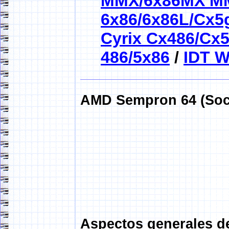
MMX/6x86MX M
6x86/6x86L/Cx5
Cyrix Cx486/Cx
486/5x86
/
IDT W
AMD Sempron 64 (Soc
Aspectos generales 