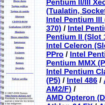
Pentium II/III Xe
Discos duros
Tarjetas gráficas
(Tualatin, Socke
Tarjetas de sonido
Altavoces
Intel Pentium II
CD/DVD-ROM
370)
/
Intel Penti
Grabadoras CD/DVD
Monitores
Pentium II (Slot 
Discos removibles
Impresoras
Intel Celeron (Sl
Módems
PPro
/
Intel Pen
Escáneres
Teclados
Pentium MMX (P
Ratones
Joysticks
Intel Pentium Cl
(P5)
/
Intel 486
/
Volver arriba
AM2/F)
/
© 1997-2009 Duiops
AMD Opteron (D
(
http://www.duiops.net
)
Prohibida la reproducción
parcial o total de los textos
o las imágenes