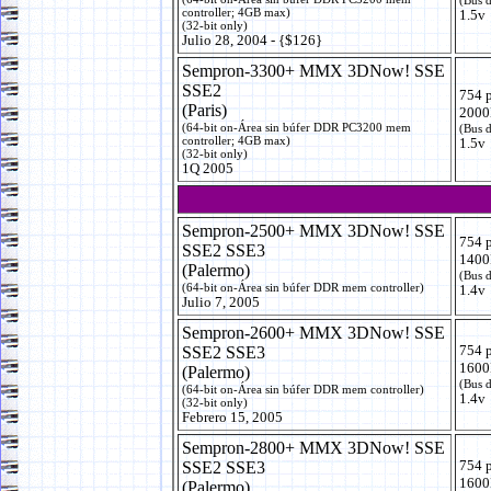
controller; 4GB max)
1.5v
(32-bit only)
Julio 28, 2004 - {$126}
Sempron-3300+ MMX 3DNow! SSE
SSE2
754 
(Paris)
2000
(64-bit on-Área sin búfer DDR PC3200 mem
(Bus 
controller; 4GB max)
1.5v
(32-bit only)
1Q 2005
Sempron-2500+ MMX 3DNow! SSE
754 
SSE2 SSE3
1400
(Palermo)
(Bus 
(64-bit on-Área sin búfer DDR mem controller)
1.4v
Julio 7, 2005
Sempron-2600+ MMX 3DNow! SSE
754 
SSE2 SSE3
1600
(Palermo)
(Bus 
(64-bit on-Área sin búfer DDR mem controller)
1.4v
(32-bit only)
Febrero 15, 2005
Sempron-2800+ MMX 3DNow! SSE
754 
SSE2 SSE3
1600
(Palermo)