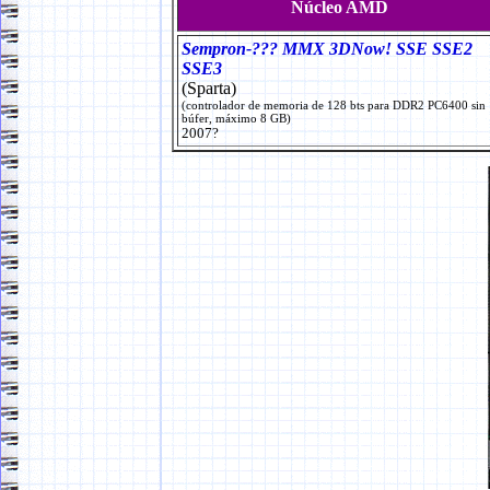
Núcleo AMD
Sempron-??? MMX 3DNow! SSE SSE2
SSE3
(Sparta)
(controlador de memoria de 128 bts para DDR2 PC6400 sin
búfer, máximo 8 GB)
2007?