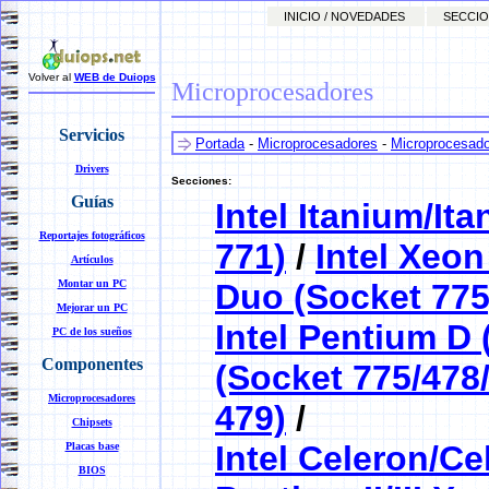
INICIO / NOVEDADES
SECCIO
Volver al
WEB de Duiops
Microprocesadores
Servicios
Portada
-
Microprocesadores
-
Microprocesador
Drivers
Secciones:
Guías
Intel Itanium/It
Reportajes fotográficos
771)
/
Intel Xeon
Artículos
Montar un PC
Duo (Socket 775
Mejorar un PC
Intel Pentium D 
PC de los sueños
Componentes
(Socket 775/478
Microprocesadores
479)
/
Chipsets
Intel Celeron/Ce
Placas base
BIOS