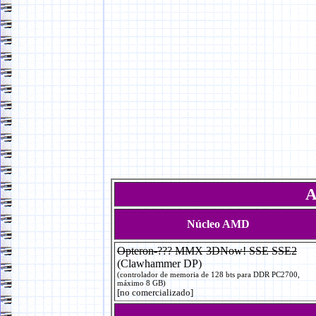
A
Núcleo AMD
Opteron-??? MMX 3DNow! SSE SSE2
(Clawhammer DP)
(controlador de memoria de 128 bts para DDR PC2700,
máximo 8 GB)
[no comercializado]