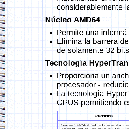
considerablemente la
Núcleo AMD64
Permite una informát
Elimina la barrera 
de solamente 32 bit
Tecnología HyperTran
Proporciona un anch
procesador - reducie
La tecnología Hyper
CPUS permitiendo es
Características
La tecnología AMD64 de doble núcleo, conecta directamen
de procesamiento en un solo procesador, para reducir la late