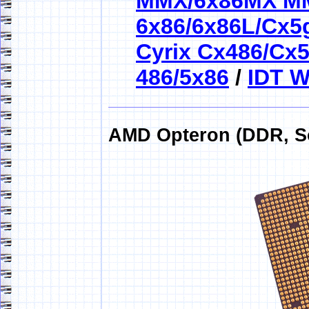
MMX/6x86MX M
6x86/6x86L/Cx5
Cyrix Cx486/Cx
486/5x86
/
IDT W
AMD Opteron (DDR, So