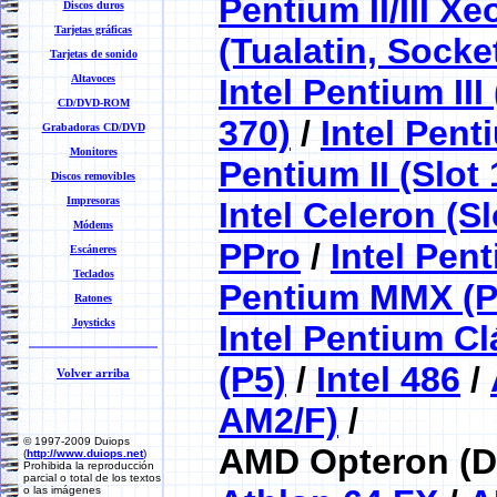
Pentium II/III Xe
Discos duros
Tarjetas gráficas
(Tualatin, Socke
Tarjetas de sonido
Altavoces
Intel Pentium II
CD/DVD-ROM
370)
/
Intel Penti
Grabadoras CD/DVD
Monitores
Pentium II (Slot 
Discos removibles
Impresoras
Intel Celeron (Sl
Módems
PPro
/
Intel Pen
Escáneres
Teclados
Pentium MMX (P
Ratones
Joysticks
Intel Pentium Cl
(P5)
/
Intel 486
/
Volver arriba
AM2/F)
/
© 1997-2009 Duiops
AMD Opteron (DD
(
http://www.duiops.net
)
Prohibida la reproducción
parcial o total de los textos
o las imágenes