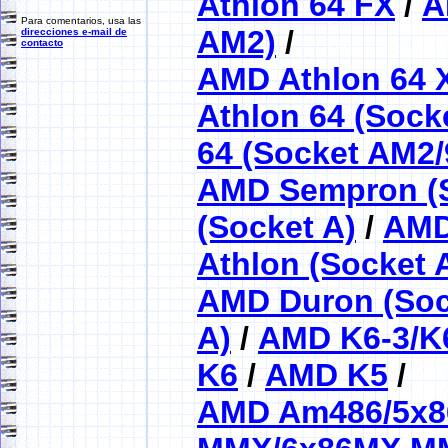
Athlon 64 FX
/
A
Para comentarios, usa las
AM2)
/
direcciones e-mail de
contacto
AMD Athlon 64 
Athlon 64 (Sock
64 (Socket AM2/
AMD Sempron (S
(Socket A)
/
AMD
Athlon (Socket 
AMD Duron (Soc
A)
/
AMD K6-3/K
K6
/
AMD K5
/
AMD Am486/5x8