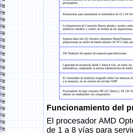
procesadores.
Prestaciones para simultanear la informática de 32 y 64 bit
La Arquitectura de Conexión Directa aborda y ayuda a reduc
auténticos desafíos y cuellos de botella de las arquitecturas
Soporta hasta tres (3) vínculos coherentes HyperTransport,
proporcionan un ancho de banda máximo de 19’2 Gbps por
256 Terabytes de espacio de memoria para direcciones
Capacidad de escalación desde 1 hasta 8 vías, en todos los 
informáticos, empleando la misma infraestructura de hardw
El controlador de memoria integrado reduce las latencias du
a la memoria, en un sistema de servidor SMP
Procesadores de bajo consumo HE (55 Vatios) y EE (30 Va
ofrecen un rendimiento sin compromiso
Funcionamiento del 
El procesador AMD Opte
de 1 a 8 vías para serv