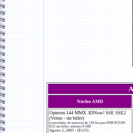
A
Núcleo AMD
Opteron-144 MMX 3DNow! SSE SSE2
(Venus - sin búfer)
(controlador de memoria de 128 bts para DDR PC3200
ECC sin búfer, máximo 8 GB)
Agosto 2, 2005 - {$125}