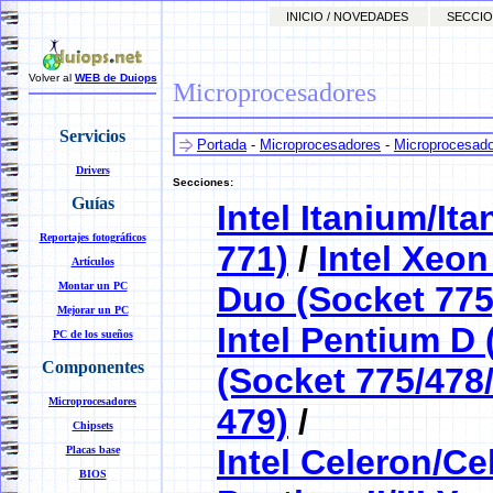
INICIO / NOVEDADES
SECCIO
Volver al
WEB de Duiops
Microprocesadores
Servicios
Portada
-
Microprocesadores
-
Microprocesador
Drivers
Secciones:
Guías
Intel Itanium/It
Reportajes fotográficos
771)
/
Intel Xeon
Artículos
Montar un PC
Duo (Socket 775
Mejorar un PC
Intel Pentium D 
PC de los sueños
Componentes
(Socket 775/478
Microprocesadores
479)
/
Chipsets
Intel Celeron/Ce
Placas base
BIOS