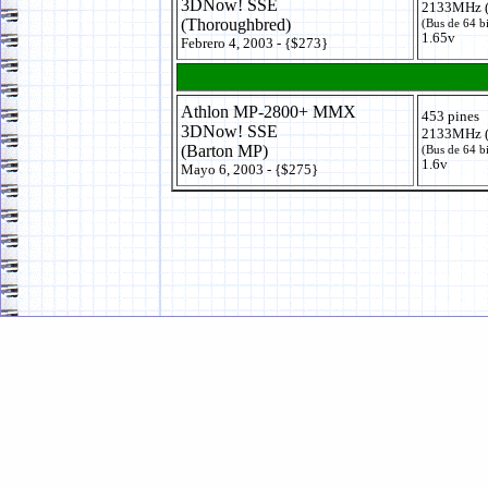
3DNow! SSE
2133MHz (
(Thoroughbred)
(Bus de 64 b
1.65v
Febrero 4, 2003 - {$273}
Athlon MP-2800+ MMX
453 pines
3DNow! SSE
2133MHz (
(Barton MP)
(Bus de 64 b
1.6v
Mayo 6, 2003 - {$275}