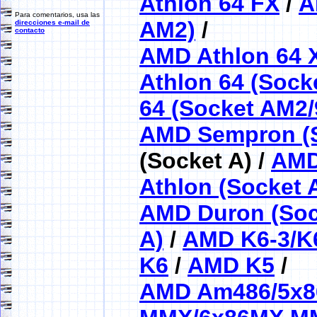
Athlon 64 FX
/
A
Para comentarios, usa las
AM2)
/
direcciones e-mail de
contacto
AMD Athlon 64 
Athlon 64 (Sock
64 (Socket AM2/
AMD Sempron (S
(Socket A) /
AMD
Athlon (Socket 
AMD Duron (Soc
A)
/
AMD K6-3/K
K6
/
AMD K5
/
AMD Am486/5x8