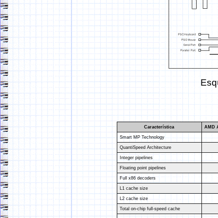
Esq
Característica
AMD A
Smart MP Technology
QuantiSpeed Architecture
Integer pipelines
Floating point pipelines
Full x86 decoders
L1 cache size
L2 cache size
Total on-chip full-speed cache