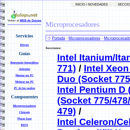
INICIO / NOVEDADES
SECCIO
Volver al
WEB de Duiops
Microprocesadores
Servicios
Portada
-
Microprocesadores
-
Microprocesador
Drivers
Secciones:
Guías
Intel Itanium/It
Reportajes fotográficos
771)
/
Intel Xeon
Artículos
Montar un PC
Duo (Socket 775
Mejorar un PC
Intel Pentium D 
PC de los sueños
Componentes
(Socket 775/478
Microprocesadores
479)
/
Chipsets
Intel Celeron/Ce
Placas base
BIOS