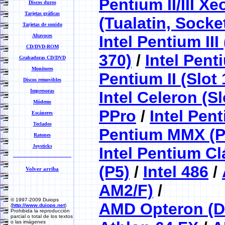
Pentium II/III Xe
Discos duros
Tarjetas gráficas
(Tualatin, Socke
Tarjetas de sonido
Altavoces
Intel Pentium II
CD/DVD-ROM
370)
/
Intel Penti
Grabadoras CD/DVD
Monitores
Pentium II (Slot 
Discos removibles
Impresoras
Intel Celeron (Sl
Módems
PPro
/
Intel Pen
Escáneres
Teclados
Pentium MMX (P
Ratones
Joysticks
Intel Pentium Cl
(P5)
/
Intel 486
/
Volver arriba
AM2/F)
/
© 1997-2009 Duiops
AMD Opteron (D
(
http://www.duiops.net
)
Prohibida la reproducción
parcial o total de los textos
o las imágenes