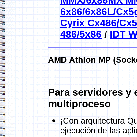
MMX/6x86MX M
6x86/6x86L/Cx5
Cyrix Cx486/Cx
486/5x86
/
IDT W
AMD Athlon MP (Socke
Para servidores y 
multiproceso
¡Con arquitectura Q
ejecución de las apl