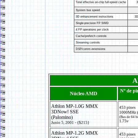
Total effective on-chip full-speed cache
3
System bus speed
3D enhancement instructions
3D
Single-precision FP SIMD
4 FP operations per clock
Cache/prefetch controls
Streaming controls
DSP/comm extensions
A
Nº de pi
Núcleo AMD
Athlon MP-1.0G MMX
453 pines
3DNow! SSE
1000MHz (
(Palomino)
(Bus de 64 b
1.75v
Junio 5, 2001 - {$215}
Athlon MP-1.2G MMX
453 pines