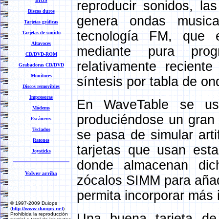
BIOS
reproducir sonidos, las
Discos duros
genera ondas musical
Tarjetas gráficas
tecnología FM, que e
Tarjetas de sonido
Altavoces
mediante pura prog
CD/DVD-ROM
relativamente recient
Grabadoras CD/DVD
Monitores
síntesis por tabla de o
Discos removibles
Impresoras
En WaveTable se usa
Módems
produciéndose un gran 
Escáneres
Teclados
se pasa de simular arti
Ratones
tarjetas que usan est
Joysticks
donde almacenan dich
Volver arriba
zócalos SIMM para añad
permita incorporar más 
© 1997-2009 Duiops
(
http://www.duiops.net
)
Una buena tarjeta de 
Prohibida la reproducción