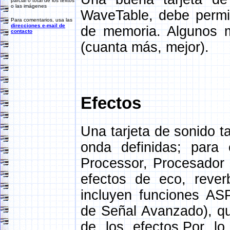
parcial o total de los textos
o las imágenes
WaveTable, debe permit
Para comentarios, usa las
direcciones e-mail de
de memoria. Algunos 
contacto
(cuanta más, mejor).
Efectos
Una tarjeta de sonido 
onda definidas; para 
Processor, Procesador 
efectos de eco, rever
incluyen funciones AS
de Señal Avanzado), qu
de los efectos.Por l