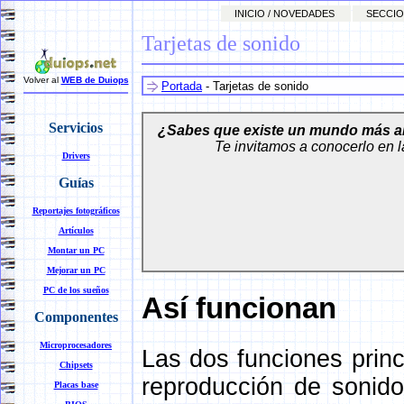
INICIO / NOVEDADES
SECCIO
Tarjetas de sonido
Volver al
WEB de Duiops
Portada
-
Tarjetas de sonido
Servicios
¿Sabes que existe un mundo más allá
Te invitamos a conocerlo en 
Drivers
Guías
Reportajes fotográficos
Artículos
Montar un PC
Mejorar un PC
PC de los sueños
Así funcionan
Componentes
Microprocesadores
Las dos funciones princ
Chipsets
reproducción de sonido
Placas base