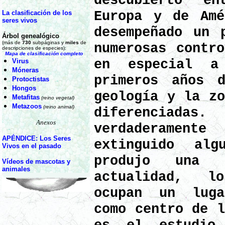
descubierto e
Europa y de Amé
La clasificación de los
seres vivos
desempeñado un 
Árbol genealógico
(más de
730
subpáginas y
miles
de
numerosas contro
descripciones de especies):
Mapa de clasificación completo
en especial 
Virus
Móneras
primeros años 
Protoctistas
Hongos
geología y la zo
Metafitas
(reino vegetal)
Metazoos
(reino animal)
diferenciada
Anexos
verdaderament
APÉNDICE: Los Seres
extinguido alg
Vivos en el pasado
produjo una 
Vídeos de mascotas y
animales
actualidad, l
ocupan un luga
como centro de l