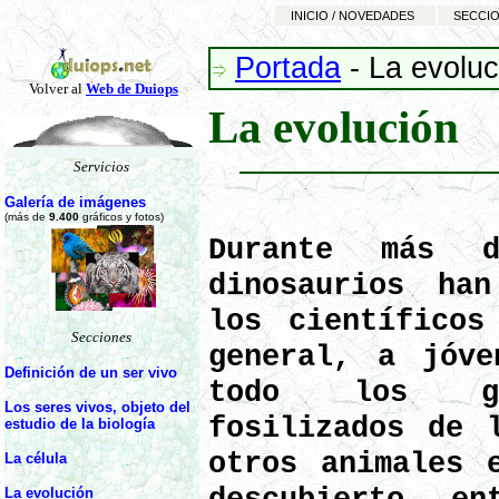
INICIO / NOVEDADES
SECCIO
Portada
-
La evoluc
Volver al
Web de Duiops
La evolución
Servicios
Galería de imágenes
(más de
9.400
gráficos y fotos)
Durante
más de
dinosaurios ha
los científicos
Secciones
general, a jóve
Definición de un ser vivo
todo los gig
Los seres vivos, objeto del
fosilizados de 
estudio de la biología
otros animales 
La célula
La evolución