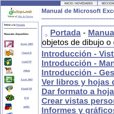
INICIO / NOVEDADES
SECCION
Manual de Microsoft Exc
Volver al
Web de Duiops
Volver a la
Portada
Portada
-
Manual
Manuales disponibles:
objetos de dibujo o 
Access 2003
Introducción - Vis
CloneCD
Introducción - Ma
CuteFTP
Introducción - Ges
eMule
Ver libros y hojas 
Excel 2003
Dar formato a hoja
FlashFXP
Crear vistas perso
ICQ
mIRC
Informes y gráfic