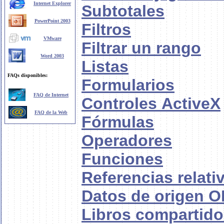
Internet Explorer
Subtotales
PowerPoint 2003
Filtros
VMware
Filtrar un rango
Word 2003
Listas
FAQs disponibles:
Formularios
FAQ de Internet
Controles ActiveX
FAQ de la Web
Fórmulas
Operadores
Funciones
Referencias relati
Datos de origen 
Libros compartid