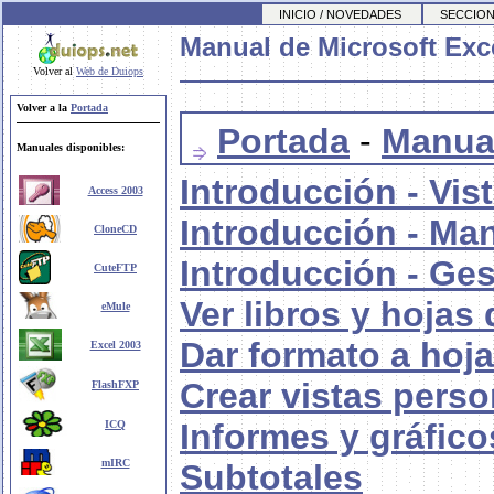
INICIO / NOVEDADES
SECCION
Manual de Microsoft Exc
Volver al
Web de Duiops
Volver a la
Portada
Portada
-
Manual
Manuales disponibles:
Introducción - Vis
Access 2003
Introducción - Ma
CloneCD
Introducción - Ges
CuteFTP
Ver libros y hojas 
eMule
Dar formato a hoja
Excel 2003
Crear vistas perso
FlashFXP
Informes y gráfic
ICQ
mIRC
Subtotales