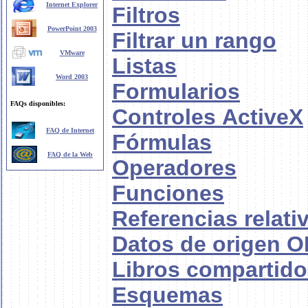
Internet Explorer
Filtros
PowerPoint 2003
Filtrar un rango
VMware
Listas
Word 2003
Formularios
FAQs disponibles:
Controles ActiveX
FAQ de Internet
Fórmulas
FAQ de la Web
Operadores
Funciones
Referencias relati
Datos de origen 
Libros compartid
Esquemas