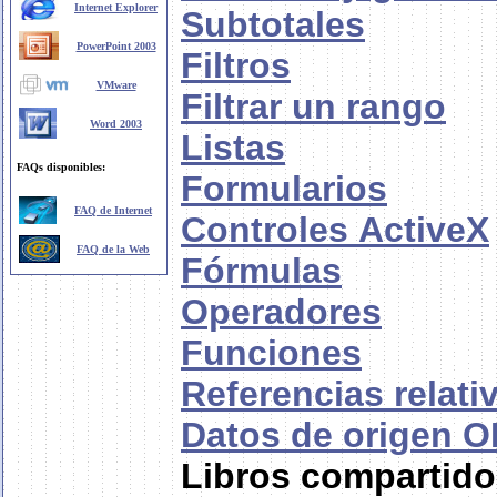
Internet Explorer
Subtotales
PowerPoint 2003
Filtros
VMware
Filtrar un rango
Word 2003
Listas
FAQs disponibles:
Formularios
FAQ de Internet
Controles ActiveX
FAQ de la Web
Fórmulas
Operadores
Funciones
Referencias relati
Datos de origen 
Libros compartid