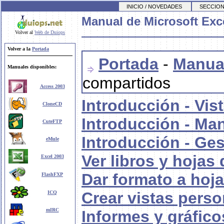
INICIO / NOVEDADES
SECCION
Manual de Microsoft Exc
Volver al
Web de Duiops
Volver a la
Portada
Portada
-
Manual
Manuales disponibles:
compartidos
Access 2003
Introducción - Vis
CloneCD
Introducción - Ma
CuteFTP
Introducción - Ges
eMule
Ver libros y hojas 
Excel 2003
Dar formato a hoja
FlashFXP
Crear vistas perso
ICQ
mIRC
Informes y gráfic