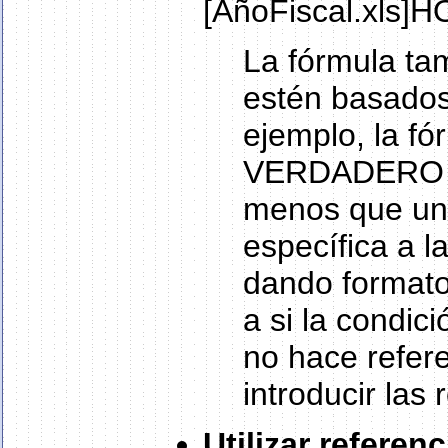
[AñoFiscal.xls]
La fórmula ta
estén basados
ejemplo, la f
VERDADERO si
menos que una
específica a l
dando formato,
a si la condic
no hace refer
introducir las
Utilizar refere