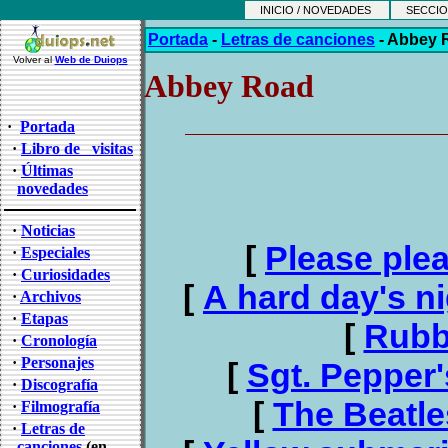
INICIO / NOVEDADES
SECCIO
Portada
-
Letras de canciones
-
Abbey 
Volver al
Web de Duiops
Abbey Road
·
Portada
·
Libro de visitas
·
Últimas
novedades
·
Noticias
[
Please ple
·
Especiales
·
Curiosidades
[
A hard day's n
·
Archivos
·
Etapas
[
Rubb
·
Cronología
·
Personajes
[
Sgt. Pepper
·
Discografía
[
The Beatle
·
Filmografía
·
Letras de
canciones
(en