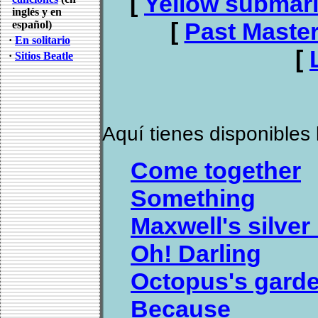
[
Yellow submar
inglés y en
[
Past Maste
español)
·
En solitario
[
·
Sitios Beatle
Aquí tienes disponibles 
Come together
Something
Maxwell's silve
Oh! Darling
Octopus's gard
Because