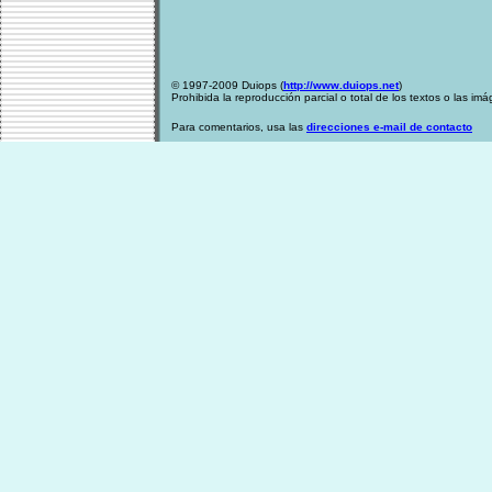
© 1997-2009 Duiops (
http://www.duiops.net
)
Prohibida la reproducción parcial o total de los textos o las im
Para comentarios, usa las
direcciones e-mail de contacto