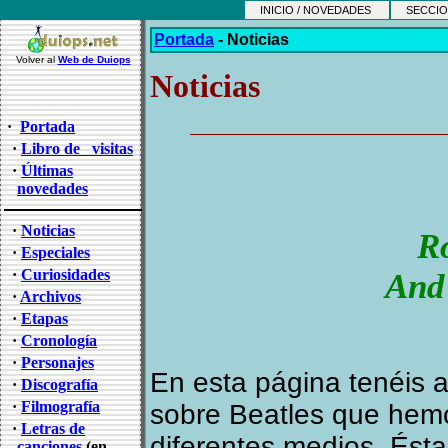
INICIO / NOVEDADES
SECCIO
Portada
-
Noticias
Volver al
Web de Duiops
Noticias
·
Portada
·
Libro de visitas
·
Últimas
novedades
·
Noticias
Ro
·
Especiales
·
Curiosidades
And 
·
Archivos
·
Etapas
·
Cronología
·
Personajes
En esta página tenéis a 
·
Discografía
·
Filmografía
sobre Beatles que hemo
·
Letras de
diferentes medios. Ést
canciones
(en