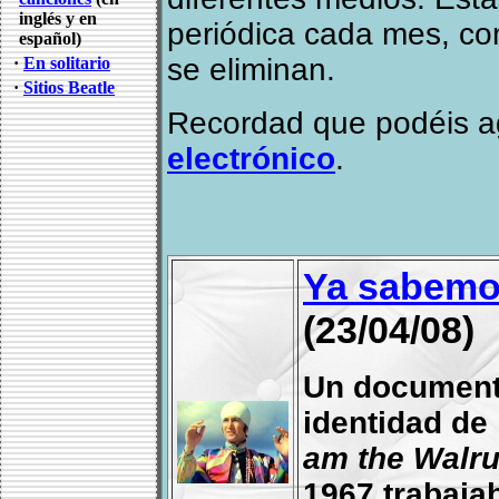
inglés y en
periódica cada mes, con
español)
se eliminan.
·
En solitario
·
Sitios Beatle
Recordad que podéis a
electrónico
.
Ya sabemo
(23/04/08)
Un documenta
identidad de
am the Walr
1967 trabaja