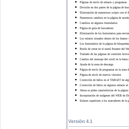
Páginas de envío de enlaces y programas
División en dos partes de la página de bus
Eliminación de numerosos scripts con el f
Numerosos cambios en la página de ayuda
Cambios en algunos formularios
Página de guía de buscadores
Eliminación de los formularios para envia
Los enlaces situados dentro de los frames 
Los formularios de la página de búsquedas
Botón de cerrar en el menú flotante del W
Traslado de las páginas de controles Acti
Cambio del mensaje del scroll en la barra 
Ayuda de la zona de descarga
Página de envío de programas en la zona d
Página de envío de nuevos vínculos
Corrección de fallos en el TARGET de alg
Corrección de fallos en algunos enlaces a
Ahora se piden características de la pági
Incorporación de imágenes del WEB de D
Enlaces superiores a los marcadores de la
Versión 4.1