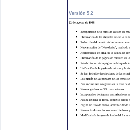
Versión 5.2
22 de agosto de 1998
Incorporación de 8 foros de Duiops en ca
Eliminación de las etiquetas de estilo en 
Reducción del tamaño de las letras en mu
Nueva sección de "Novedades", resultado de
Acortamiento del final de la página de por
Eliminación de la página de cambios en l
Rehabilitación de la página de búsqueda i
Unificación de la página de críticas y la d
Se han incluido descripciones de las princ
Los menús de las portadas de los temas se
Para incluir más categorías en la zona de d
Nuevos gráficos en 3D como adornos
Incorporación de algunas optimizaciones m
Página de zona de foros, donde se accede r
Página de lista de correo, accesible desde
Nuevos títulos en las secciones Hardware
Modificada la imagen de fondo del frame