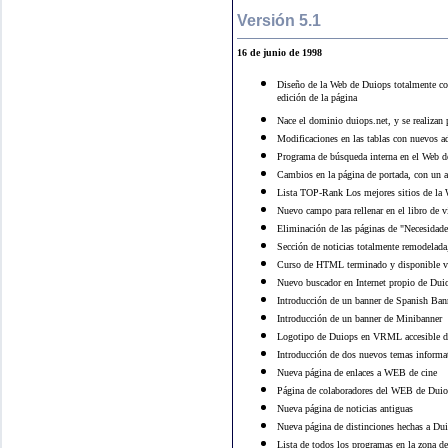
Versión 5.1
16 de junio de 1998
Diseño de la Web de Duiops totalmente con
edición de la página
Nace el dominio duiops.net, y se realizan 
Modificaciones en las tablas con nuevos a
Programa de búsqueda interna en el Web 
Cambios en la página de portada, con un a
Lista TOP-Rank Los mejores sitios de la
Nuevo campo para rellenar en el libro de v
Eliminación de las páginas de "Necesidade
Sección de noticias totalmente remodelada,
Curso de HTML terminado y disponible ve
Nuevo buscador en Internet propio de Duio
Introducción de un banner de Spanish Ban
Introducción de un banner de Minibanner
Logotipo de Duiops en VRML accesible de
Introducción de dos nuevos temas informat
Nueva página de enlaces a WEB de cine
Página de colaboradores del WEB de Dui
Nueva página de noticias antiguas
Nueva página de distinciones hechas a Du
Lista de todos los programas en la zona de