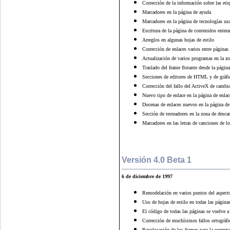
Corrección de la información sobre las et
Marcadores en la página de ayuda
Marcadores en la página de tecnologías u
Escritura de la página de contenidos enter
Arreglos en algunas hojas de estilo
Corrección de enlaces varios entre páginas
Actualización de varios programas en la zo
Traslado del frame flotante desde la págin
Secciones de editores de HTML y de gráfic
Corrección del fallo del ActiveX de cambiar
Nuevo tipo de enlace en la página de enla
Docenas de enlaces nuevos en la página d
Sección de testeadores en la zona de desca
Marcadores en las letras de canciones de l
Versión 4.0 Beta 1
6
de diciembre de 1997
Remodelación en varios puntos del aspec
Uso de hojas de estilo en todas las páginas
El código de todas las páginas se vuelve a
Corrección de muchísimos fallos ortográfi
Recolocación de los frames para la correcta