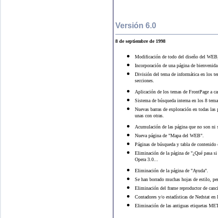
Versión 6.0
8 de septiembre de 1998
Modificación de todo del diseño del WEB
Incorporación de una página de bienvenid
División del tema de informática en los t
secciones.
Aplicación de los temas de FrontPage a c
Sistema de búsqueda interna en los 8 tema
Nuevas barras de exploración en todas las 
unas con otras.
Acumulación de las página que no son ni s
Nueva página de "Mapa del WEB".
Páginas de búsqueda y tabla de contenido 
Eliminación de la página de "¿Qué pasa si
Opera 3.0...
Eliminación de la página de "Ayuda".
Se han borrado muchas hojas de estilo, per
Eliminación del frame reproductor de can
Contadores y/o estadísticas de Nedstat en 
Eliminación de las antiguas etiquetas ME