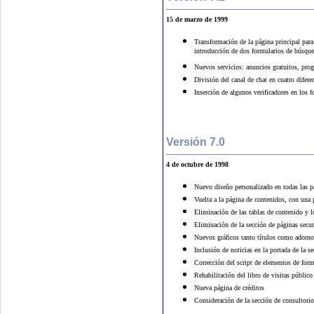
15 de marzo de 1999
Transformación de la página principal para
introducción de dos formularios de búsque
Nuevos servicios: anuncios gratuitos, pr
División del canal de chat en cuatro difere
Inserción de algunos verificadores en los 
Versión 7.0
4 de octubre de 1998
Nuevo diseño personalizado en todas las 
Vuelta a la página de contenidos, con una 
Eliminación de las tablas de contenido y l
Eliminación de la sección de páginas secu
Nuevos gráficos tanto títulos como adorno
Inclusión de noticias en la portada de la s
Corrección del script de elementos de form
Rehabilitación del libro de visitas público
Nueva página de créditos
Consideración de la sección de consultori