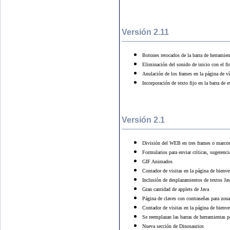
Versión 2.11
Botones retocados de la barra de herramien
Eliminación del sonido de inicio con el fi
Anulación de los frames en la página de v
Incorporación de texto fijo en la barra de 
Versión 2.1
División del WEB en tres frames o marco
Formularios para enviar críticas, sugerenci
GIF Animados
Contador de visitas en la página de bienve
Inclusión de desplazamientos de textos Jav
Gran cantidad de applets de Java
Página de claves con contraseñas para zona
Contador de visitas en la página de bienve
Se reemplazan las barras de herramientas p
Nueva sección de Dinosaurios