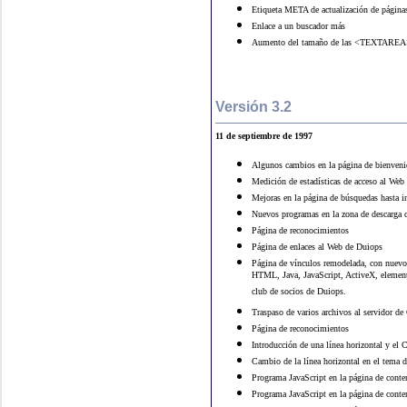
Etiqueta META de actualización de páginas
Enlace a un buscador más
Aumento del tamaño de las <TEXTAREA> d
Versión 3.2
11 de septiembre de 1997
Algunos cambios en la página de bienveni
Medición de estadísticas de acceso al Web
Mejoras en la página de búsquedas hasta i
Nuevos programas en la zona de descarga 
Página de reconocimientos
Página de enlaces al Web de Duiops
Página de vínculos remodelada, con nuevos
HTML, Java, JavaScript, ActiveX, element
club de socios de Duiops.
Traspaso de varios archivos al servidor de
Página de reconocimientos
Introducción de una línea horizontal y el 
Cambio de la línea horizontal en el tema d
Programa JavaScript en la página de conte
Programa JavaScript en la página de conte