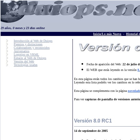
29 años, 0 meses y 23 dias online
Inicio/Lo más Nuevo
-
Historial 
Introducción al Web de Duiops
Premios y distinciones
Colaboradores y reconocidos
Aniversarios
Logotipo en VRML
Enlaces al Web de Duiops
Versión del Web
Fecha de aparición del Web:
22 de julio 
Tecnologías usadas
El WEB que estás leyendo es la versión
8
En esta página están todos los cambios que se han h
Leyendo esta lista podréis ver los cambios en lo refe
Esta página se complementa con la página
novedad
Para ver
capturas de pantalla de versiones anteri
Versión 8.0 RC1
14 de septiembre de 2005