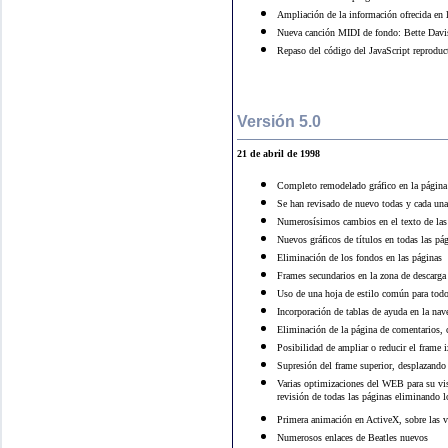
Ampliación de la información ofrecida en 
Nueva canción MIDI de fondo: Bette Davi
Repaso del código del JavaScript reproduc
Versión 5.0
21 de abril de 1998
Completo remodelado gráfico en la página q
Se han revisado de nuevo todas y cada una
Numerosísimos cambios en el texto de la
Nuevos gráficos de títulos en todas las pá
Eliminación de los fondos en las páginas
Frames secundarios en la zona de descarg
Uso de una hoja de estilo común para tod
Incorporación de tablas de ayuda en la na
Eliminación de la página de comentarios, 
Posibilidad de ampliar o reducir el frame 
Supresión del frame superior, desplazando 
Varias optimizaciones del WEB para su vis
revisión de todas las páginas eliminando l
Primera animación en ActiveX, sobre las 
Numerosos enlaces de Beatles nuevos