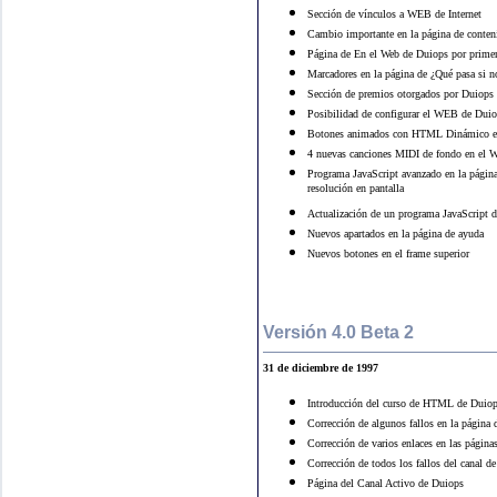
Sección de vínculos a WEB de Internet
Cambio importante en la página de conten
Página de En el Web de Duiops por primer
Marcadores en la página de ¿Qué pasa si no
Sección de premios otorgados por Duiops
Posibilidad de configurar el WEB de Duiop
Botones animados con HTML Dinámico en
4 nuevas canciones MIDI de fondo en el
Programa JavaScript avanzado en la página 
resolución en pantalla
Actualización de un programa JavaScript d
Nuevos apartados en la página de ayuda
Nuevos botones en el frame superior
Versión 4.0 Beta 2
31
de diciembre de 1997
Introducción del curso de HTML de Duiops
Corrección de algunos fallos en la págin
Corrección de varios enlaces en las página
Corrección de todos los fallos del canal d
Página del Canal Activo de Duiops