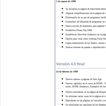
2 de marzo de 1998
Se incorpora la página de bienvenida dentr
Algunas simplificaciones de la página de 
Eliminación de un par de programas JavaSc
Formulario de búsqueda de programas en s
Nueva sección de elementos para página
Estadística Eliana Top-1000
Estadísticas ShowStat Stadistics en la pág
Opción para votar como Starting Point Hot
Ligera redimensión de los frames: menos es
Nuevos botones de parada y reproducción
Versión 4.0 final
24 de febrero de 1998
Nuevos enlaces a páginas de New Age
Nuevos capítulos en el curso de HTML: Tab
estilo, HTML Dinámico, Ejemplos de Jav
Nuevos buscadores en la página de búsque
Se eliminan varias cosas de la página de 
Marcadores en las páginas de vínculos a o
Se estructuran las canciones de los Beatles