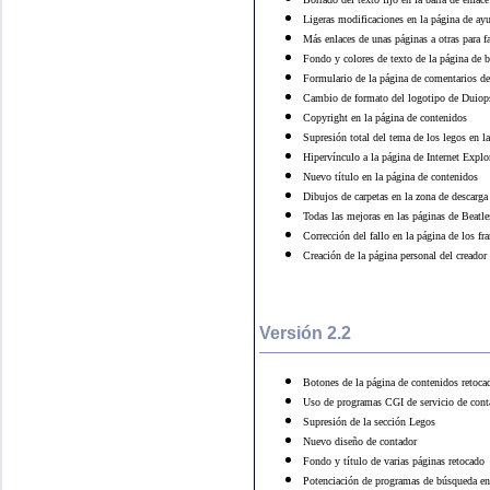
Ligeras modificaciones en la página de ay
Más enlaces de unas páginas a otras para fa
Fondo y colores de texto de la página de 
Formulario de la página de comentarios de
Cambio de formato del logotipo de Duio
Copyright en la página de contenidos
Supresión total del tema de los legos en l
Hipervínculo a la página de Internet Explo
Nuevo título en la página de contenidos
Dibujos de carpetas en la zona de descarga
Todas las mejoras en las páginas de Beatl
Corrección del fallo en la página de los f
Creación de la página personal del creado
Versión 2.2
Botones de la página de contenidos retoca
Uso de programas CGI de servicio de conta
Supresión de la sección Legos
Nuevo diseño de contador
Fondo y título de varias páginas retocado
Potenciación de programas de búsqueda en 