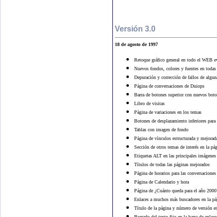
Versión 3.0
18
de agosto de 1997
Retoque gráfico general en todo el WEB ev
Nuevos fondos, colores y fuentes en todas
Depuración y corrección de fallos de algun
Página de conversaciones de Duiops
Barra de botones superior con nuevos boto
Libro de visitas
Página de variaciones en los temas
Botones de desplazamiento inferiores para f
Tablas con imagen de fondo
Página de vínculos estructurada y mejorad
Sección de otros temas de interés en la pá
Etiquetas ALT en las principales imágenes
Títulos de todas las páginas mejorados
Página de horarios para las conversaciones
Página de Calendario y hora
Página de ¿Cuánto queda para el año 2000
Enlaces a muchos más buscadores en la pá
Título de la página y número de versión e
Borrado del texto fijo en la barra de enlac