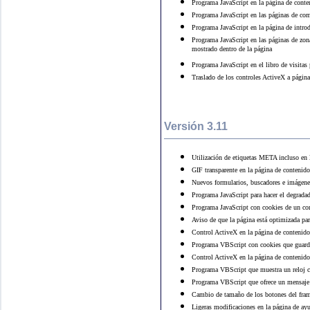
Programa JavaScript en la página de conte
Programa JavaScript en las páginas de come
Programa JavaScript en la página de introd
Programa JavaScript en las páginas de zona
mostrado dentro de la página
Programa JavaScript en el libro de visitas
Traslado de los controles ActiveX a página
Versión 3.11
Utilización de etiquetas META incluso en 
GIF transparente en la página de contenidos
Nuevos formularios, buscadores e imágenes
Programa JavaScript para hacer el degrada
Programa JavaScript con cookies de un con
Aviso de que la página está optimizada par
Control ActiveX en la página de contenidos
Programa VBScript con cookies que guarda 
Control ActiveX en la página de contenido
Programa VBScript que muestra un reloj co
Programa VBScript que ofrece un mensaje s
Cambio de tamaño de los botones del fram
Ligeras modificaciones en la página de ay