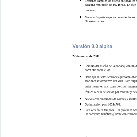
Pequeños cambios de diseño en todas las se
para una resolución de 1024x768. En este r
moderno.
Menú en la parte superior de todas las sec
Dinosaurios, etc.
Versión 8.0 alpha
22 de marzo de 2004
Cambio del diseño de la portada, con un d
hacer clic sobre ellos.
Dado que muchas secciones quedaron obsolet
secciones informativas del Web. Esto supu
están mensajes sms, zona de chats, progra
técnico o club de socios por estar muy des
Nuevas combinaciones de colores y rótulo
Optimización para 1024x768.
Esta versión es temporal. En próximas act
las secciones temáticas), hasta confecciona