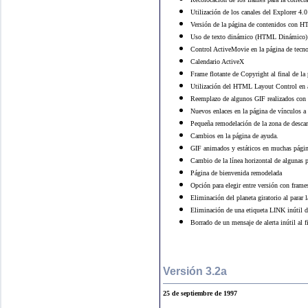
Utilización de los canales del Explorer 4.0
Versión de la página de contenidos con 
Uso de texto dinámico (HTML Dinámico) en
Control ActiveMovie en la página de tecn
Calendario ActiveX
Frame flotante de Copyright al final de la
Utilización del HTML Layout Control en
Reemplazo de algunos GIF realizados con e
Nuevos enlaces en la página de vínculos 
Pequeña remodelación de la zona de desca
Cambios en la página de ayuda.
GIF animados y estáticos en muchas pági
Cambio de la línea horizontal de algunas p
Página de bienvenida remodelada
Opción para elegir entre versión con frame
Eliminación del planeta giratorio al parar
Eliminación de una etiqueta LINK inútil d
Borrado de un mensaje de alerta inútil al fi
Versión 3.2a
25 de septiembre de 1997