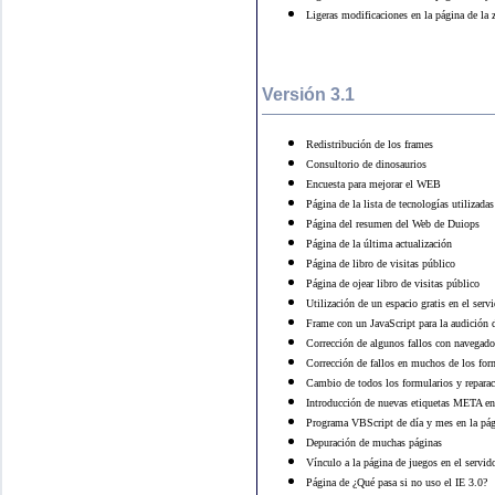
Ligeras modificaciones en la página de la 
Versión 3.1
Redistribución de los frames
Consultorio de dinosaurios
Encuesta para mejorar el WEB
Página de la lista de tecnologías utilizad
Página del resumen del Web de Duiops
Página de la última actualización
Página de libro de visitas público
Página de ojear libro de visitas público
Utilización de un espacio gratis en el se
Frame con un JavaScript para la audición d
Corrección de algunos fallos con navegado
Corrección de fallos en muchos de los form
Cambio de todos los formularios y repar
Introducción de nuevas etiquetas META en
Programa VBScript de día y mes en la pág
Depuración de muchas páginas
Vínculo a la página de juegos en el servid
Página de ¿Qué pasa si no uso el IE 3.0?