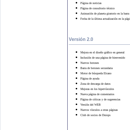
Página de noticias
Página de consultorio técnico
Animación de planeta giratorio en la barra
Fecha de la última actualización en la pág
Versión 2.0
Mejora en el diseño gráfico en general
Inclusión de una página de bienvenido
Nuevos botones
Barra de botones secundaria
Motor de búsqueda Elcano
Página de ayuda
Zona de descarga de datos
Mejoras en los hipervínculos
Nueva página de comentarios
Página de críticas y de sugerencias
Versión del WEB
Nuevos vínculos a otras páginas
Club de socios de Duiops