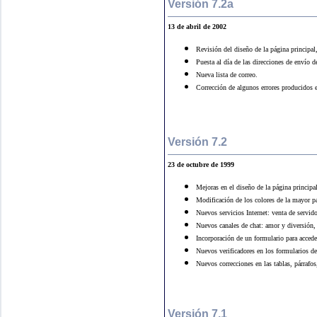
Versión 7.2a
13 de abril de 2002
Revisión del diseño de la página principal
Puesta al día de las direcciones de envío 
Nueva lista de correo.
Corrección de algunos errores producidos 
Versión 7.2
23 de octubre de 1999
Mejoras en el diseño de la página princip
Modificación de los colores de la mayor par
Nuevos servicios Internet: venta de servi
Nuevos canales de chat: amor y diversión
Incorporación de un formulario para acceder
Nuevos verificadores en los formularios d
Nuevos correcciones en las tablas, párrafo
Versión 7.1