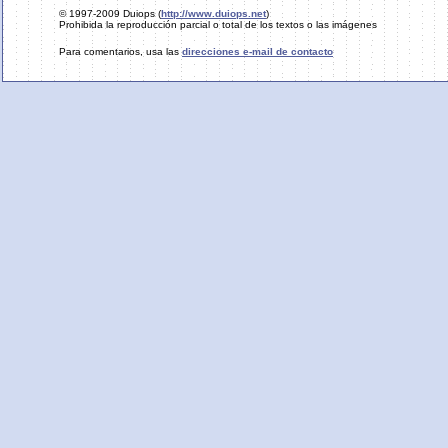
© 1997-2009 Duiops (
http://www.duiops.net
)
Prohibida la reproducción parcial o total de los textos o las imágenes
Para comentarios, usa las
direcciones e-mail de contacto