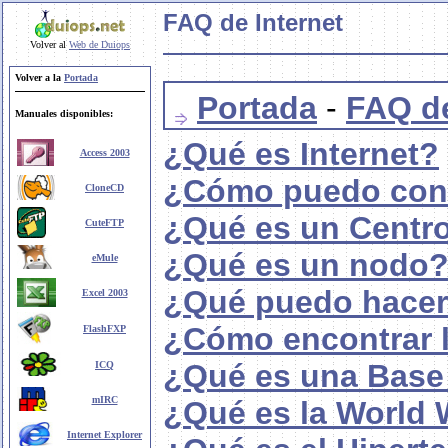
FAQ de Internet
Volver al
Web de Duiops
Volver a la
Portada
Portada
-
FAQ de
Manuales disponibles:
¿Qué es Internet?
Access 2003
¿Cómo puedo cone
CloneCD
¿Qué es un Centro
CuteFTP
¿Qué es un nodo
eMule
¿Qué puedo hacer 
Excel 2003
¿Cómo encontrar l
FlashFXP
¿Qué es una Base
ICQ
mIRC
¿Qué es la World
Internet Explorer