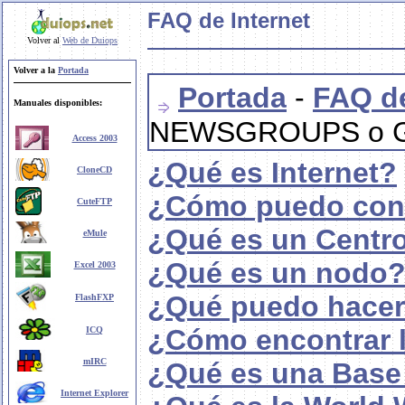
FAQ de Internet
Volver al
Web de Duiops
Volver a la
Portada
Portada
-
FAQ de
Manuales disponibles:
NEWSGROUPS o G
Access 2003
¿Qué es Internet?
CloneCD
¿Cómo puedo cone
CuteFTP
¿Qué es un Centro
eMule
¿Qué es un nodo
Excel 2003
¿Qué puedo hacer 
FlashFXP
¿Cómo encontrar l
ICQ
mIRC
¿Qué es una Base
Internet Explorer