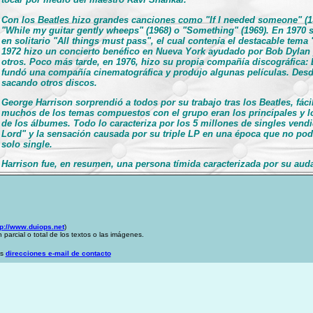
Con los Beatles hizo grandes canciones como "If I needed someone" (1
"While my guitar gently wheeps" (1968) o "Something" (1969). En 1970 s
en solitario "All things must pass", el cual contenía el destacable tema
1972 hizo un concierto benéfico en Nueva York ayudado por Bob Dylan y
otros. Poco más tarde, en 1976, hizo su propia compañía discográfica: 
fundó una compañía cinematográfica y produjo algunas películas. Desd
sacando otros discos.
George Harrison sorprendió a todos por su trabajo tras los Beatles, fáci
muchos de los temas compuestos con el grupo eran los principales y 
de los álbumes. Todo lo caracteriza por los 5 millones de singles ven
Lord" y la sensación causada por su triple LP en una época que no podr
solo single.
Harrison fue, en resumen, una persona tímida caracterizada por su au
tp://www.duiops.net
)
 parcial o total de los textos o las imágenes.
as
direcciones e-mail de contacto