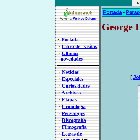
INI
Portada
-
Perso
Volver al
Web de Duiops
George 
·
Portada
·
Libro de visitas
·
Últimas
novedades
·
Noticias
[
Jo
·
Especiales
·
Curiosidades
·
Archivos
·
Etapas
·
Cronología
·
Personajes
·
Discografía
·
Filmografía
·
Letras de
canciones
(en