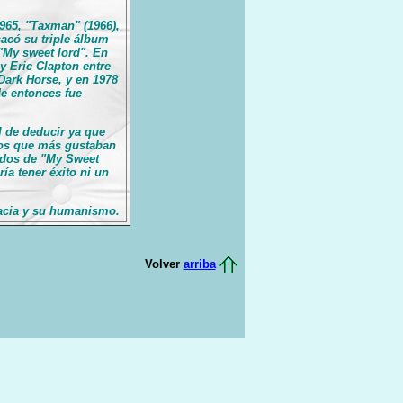
965, "Taxman" (1966),
acó su triple álbum
 "My sweet lord". En
 Eric Clapton entre
Dark Horse, y en 1978
e entonces fue
l de deducir ya que
los que más gustaban
didos de "My Sweet
ía tener éxito ni un
dacia y su humanismo.
Volver
arriba