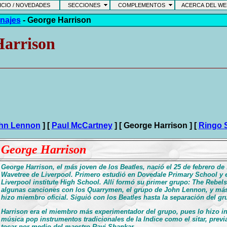
CIO / NOVEDADES
SECCIONES
COMPLEMENTOS
ACERCA DEL W
najes
-
George Harrison
Harrison
hn Lennon
]
[
Paul McCartney
]
[ George Harrison ]
[
Ringo S
George Harrison
George Harrison, el más joven de los Beatles, nació el 25 de febrero de 
Wavetree de Liverpool. Primero estudió en Dovedale Primary School y e
Liverpool institute High School. Allí formó su primer grupo: The Rebel
algunas canciones con los Quarrymen, el grupo de John Lennon, y más 
hizo miembro oficial. Siguió con los Beatles hasta la separación del gr
Harrison era el miembro más experimentador del grupo, pues lo hizo in
música pop instrumentos tradicionales de la Indice como el sitar, prev
tocar por medio del maestro Ravi Shankar.