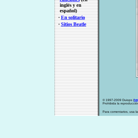
inglés y en
español)
·
En solitario
·
Sitios Beatle
© 1997-2009 Duiops (
ht
Prohibida la reproducción
Para comentarios, usa l