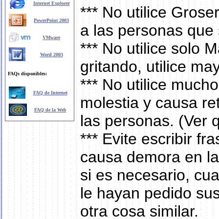
Internet Explorer
*** No utilice Gros
PowerPoint 2003
a las personas que 
VMware
*** No utilice solo 
Word 2003
gritando, utilice m
FAQs disponibles:
*** No utilice much
FAQ de Internet
molestia y causa re
FAQ de la Web
las personas. (Ver q
*** Evite escribir f
causa demora en la 
si es necesario, cu
le hayan pedido su
otra cosa similar.