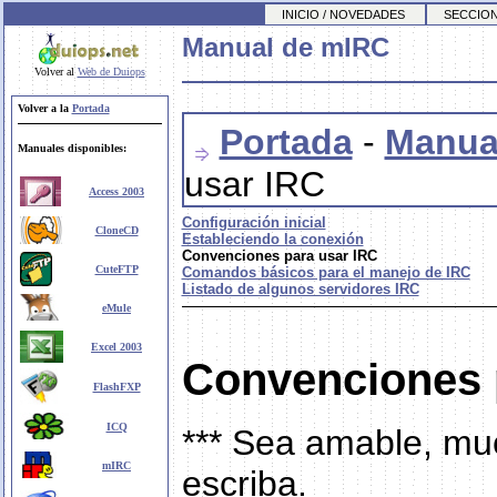
INICIO / NOVEDADES
SECCION
Manual de mIRC
Volver al
Web de Duiops
Volver a la
Portada
Portada
-
Manua
Manuales disponibles:
usar IRC
Access 2003
Configuración inicial
CloneCD
Estableciendo la conexión
Convenciones para usar IRC
CuteFTP
Comandos básicos para el manejo de IRC
Listado de algunos servidores IRC
eMule
Excel 2003
Convenciones 
FlashFXP
ICQ
*** Sea amable, mu
mIRC
escriba.