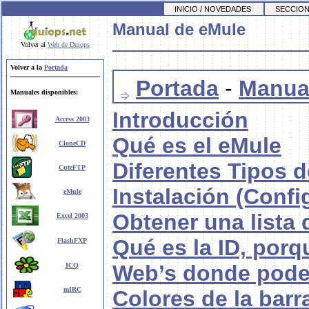
INICIO / NOVEDADES
SECCION
Manual de eMule
Volver al
Web de Duiops
Volver a la
Portada
Portada
-
Manua
Manuales disponibles:
Introducción
Access 2003
Qué es el eMule
CloneCD
Diferentes Tipos 
CuteFTP
Instalación (Confi
eMule
Obtener una lista 
Excel 2003
Qué es la ID, por
FlashFXP
Web’s donde pode
ICQ
mIRC
Colores de la barr