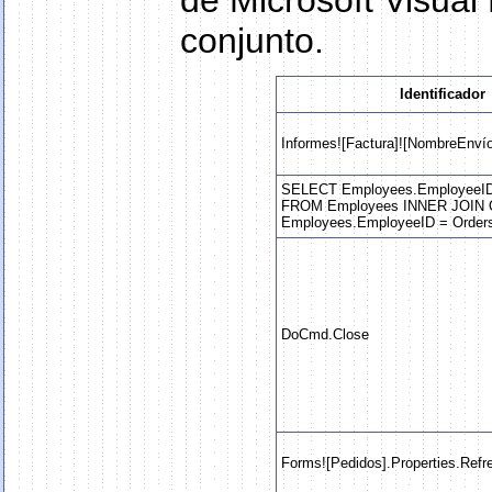
de Microsoft Visual
conjunto.
Identificador
Informes![Factura]![NombreEnvío
SELECT Employees.EmployeeID,
FROM Employees INNER JOIN 
Employees.EmployeeID = Order
DoCmd.Close
Forms![Pedidos].Properties.Refr