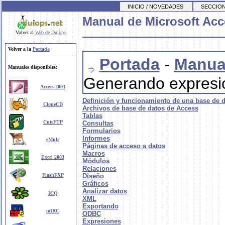
INICIO / NOVEDADES
SECCION
Manual de Microsoft Acc
Volver al
Web de Duiops
Volver a la
Portada
Portada
-
Manual
Manuales disponibles:
Generando expresi
Access 2003
Definición y funcionamiento de una base de 
CloneCD
Archivos de base de datos de Access
Tablas
CuteFTP
Consultas
Formularios
Informes
eMule
Páginas de acceso a datos
Macros
Excel 2003
Módulos
Relaciones
FlashFXP
Diseño
Gráficos
Analizar datos
ICQ
XML
Exportando
mIRC
ODBC
Expresiones